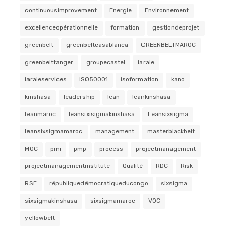
continuousimprovement
Energie
Environnement
excellenceopérationnelle
formation
gestiondeprojet
greenbelt
greenbeltcasablanca
GREENBELTMAROC
greenbelttanger
groupecastel
iarale
iaraleservices
ISO50001
isoformation
kano
kinshasa
leadership
lean
leankinshasa
leanmaroc
leansixisigmakinshasa
Leansixsigma
leansixsigmamaroc
management
masterblackbelt
MOC
pmi
pmp
process
projectmanagement
projectmanagementinstitute
Qualité
RDC
Risk
RSE
républiquedémocratiqueducongo
sixsigma
sixsigmakinshasa
sixsigmamaroc
VOC
yellowbelt