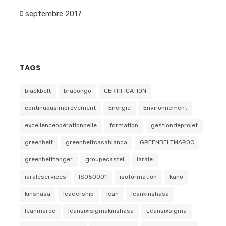
septembre 2017
TAGS
blackbelt
bracongo
CERTIFICATION
continuousimprovement
Energie
Environnement
excellenceopérationnelle
formation
gestiondeprojet
greenbelt
greenbeltcasablanca
GREENBELTMAROC
greenbelttanger
groupecastel
iarale
iaraleservices
ISO50001
isoformation
kano
kinshasa
leadership
lean
leankinshasa
leanmaroc
leansixisigmakinshasa
Leansixsigma