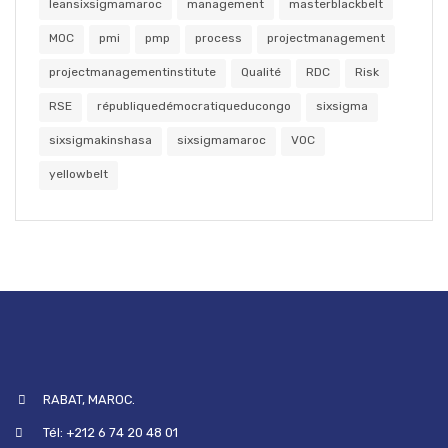
leansixsigmamaroc
management
masterblackbelt
MOC
pmi
pmp
process
projectmanagement
projectmanagementinstitute
Qualité
RDC
Risk
RSE
républiquedémocratiqueducongo
sixsigma
sixsigmakinshasa
sixsigmamaroc
VOC
yellowbelt
RABAT, MAROC.
Tél: +212 6 74 20 48 01